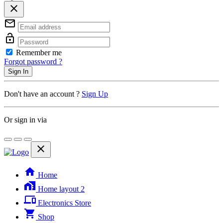
close
mail_outline
lock_open
Remember me
Forgot password ?
Sign In
Don't have an account ?
Sign Up
Or sign in via
close
home
Home
home_work
Home layout 2
phonelink
Electronics Store
shopping_cart
Shop