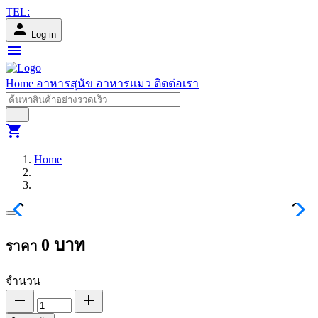
TEL:
person
Log in
menu
Home
อาหารสุนัข
อาหารแมว
ติดต่อเรา
shopping_cart
Home
chevron_left
chevron_right
keyboard_arrow_up
keyboard_arrow_down
0
บาท
ราคา
จำนวน
remove
add