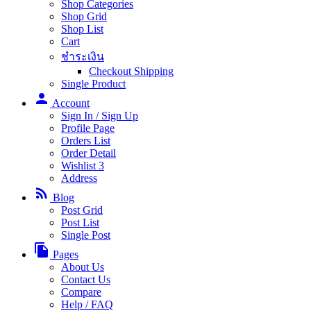
Shop Categories
Shop Grid
Shop List
Cart
ชำระเงิน
Checkout Shipping
Single Product
person
Account
Sign In / Sign Up
Profile Page
Orders List
Order Detail
Wishlist
3
Address
rss_feed
Blog
Post Grid
Post List
Single Post
file_copy
Pages
About Us
Contact Us
Compare
Help / FAQ