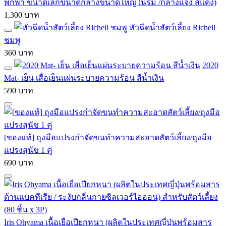
พกพา ขนาดเล็กขนาดกลางขนาดใหญ่ในร่ม /กลางแจ้ง สีแดง)
1,300 บาท
หัวฉีดน้ำสัตว์เลี้ยง Richell
ชมพู
360 บาท
2020
Mat- เย็น เสื่อเย็นแผ่นระบายความร้อน สีน้ำเงิน
590 บาท
[ของแท้] ถุงมือแปรงกำจัดขนทำความสะอาดสัตว์เลี้ยง/ถุงมือ
แปรงสุนัข 1 คู่
690 บาท
Iris Ohyama เนื้อเยื่อเปียกหนา (ผลิตในประเทศญี่ปุ่นพร้อมสาร