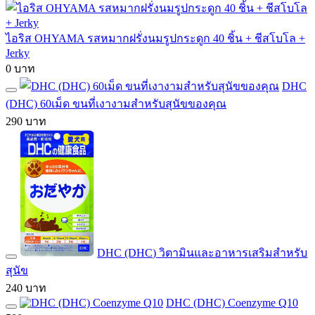
ไอริส OHYAMA รสหมากฝรั่งนมรูปกระดูก 40 ชิ้น + ชีสโบโล +
Jerky
0 บาท
DHC
(DHC) 60เม็ด ขนที่เงางามสำหรับสุนัขของคุณ
290 บาท
DHC (DHC) วิตามินและอาหารเสริมสำหรับ
สุนัข
240 บาท
DHC (DHC) Coenzyme Q10