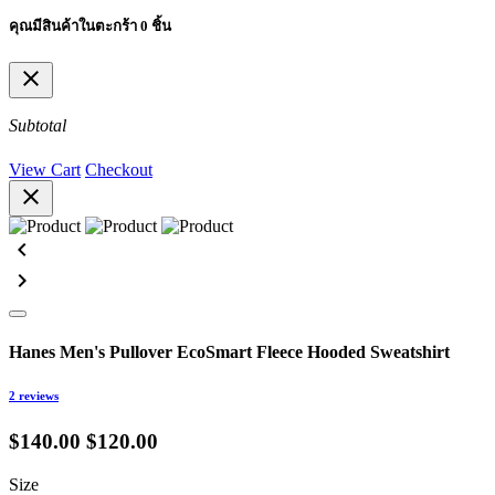
คุณมีสินค้าในตะกร้า 0 ชิ้น
close
Subtotal
View Cart
Checkout
close
chevron_left
chevron_right
Hanes Men's Pullover EcoSmart Fleece Hooded Sweatshirt
2 reviews
$140.00
$120.00
Size