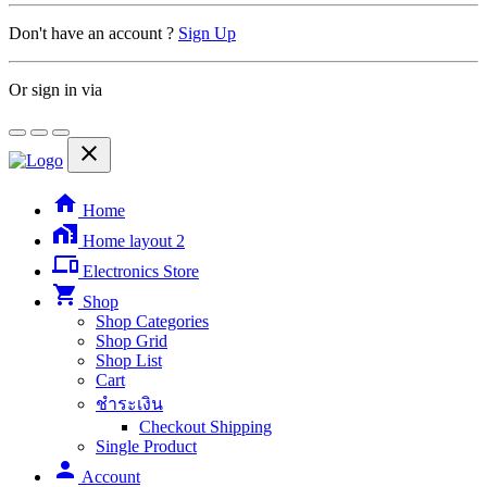
Don't have an account ?
Sign Up
Or sign in via
close
home
Home
home_work
Home layout 2
phonelink
Electronics Store
shopping_cart
Shop
Shop Categories
Shop Grid
Shop List
Cart
ชำระเงิน
Checkout Shipping
Single Product
person
Account