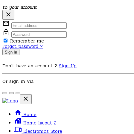
to your account
close
mail_outline
lock_open
Remember me
Forgot password ?
Sign In
Don't have an account ?
Sign Up
Or sign in via
close
home
Home
home_work
Home layout 2
phonelink
Electronics Store