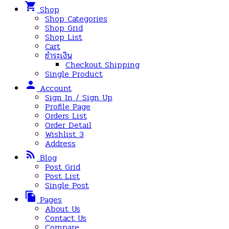
shopping_cart
Shop
Shop Categories
Shop Grid
Shop List
Cart
ชำระเงิน
Checkout Shipping
Single Product
person
Account
Sign In / Sign Up
Profile Page
Orders List
Order Detail
Wishlist
3
Address
rss_feed
Blog
Post Grid
Post List
Single Post
file_copy
Pages
About Us
Contact Us
Compare