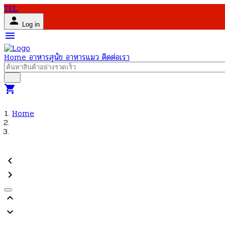
TEL:
person
Log in
menu
Home
อาหารสุนัข
อาหารแมว
ติดต่อเรา
shopping_cart
Home
chevron_left
chevron_right
keyboard_arrow_up
keyboard_arrow_down