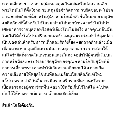
ความเสียหาย ... > หากสุนัขของคุณกินแผ่นหรือก่อความเสีย
หายโดยไม่ได้ตั้งใจ หมายเหตุ (ข้อจำกัดความรับผิดชอบ)> โปรด
อ่าน ●ผลิตภัณฑ์นี้สำหรับสุนัข ห้ามใช้เพื่อสิ่งอื่นใดนอกจากสุนัข
●ผลิตภัณฑ์นี้สำหรับใช้ในร่ม ห้ามใช้นอกบ้าน ●ระวังไม่ให้นำ
เศษอาหารจากบุคคลหรือสัตว์เลี้ยงโดยไม่ตั้งใจ หากคุณกลืนมัน
โดยไม่ได้ตั้งใจโปรดปรึกษาแพทย์ของคุณ ●ระวังอย่าใช้ถุงเปล่า
เป็นของเล่นสำหรับทารกเด็กและสัตว์เลี้ยง ●ยกถาดด้านล่างเมื่อ
เลื่อนถาด หากคุณถือเฟรมมันอาจหลุดออกมา ●ตรวจสอบให้
แน่ใจว่าติดตั้งถาดในแนวนอนและมั่นคง ●อย่าให้ผู้คนขึ้นไปบน
ถาดหรือนั่งลง ●ระวังอย่ากัดสุนัขของคุณ ●ห้ามใช้กับสุนัขที่มี
อาการเคี้ยวเพราะอาจทำให้เกิดความเสียหายได้ ●หากเกิด
ความเสียหายให้หยุดใช้ทันทีและเปลี่ยนเป็นผลิตภัณฑ์ใหม่
●โปรดทราบว่าสีกันลื่นอาจมีคราบหรือรอยขีดข่วนหรือรอย
เปื้อนอาจคงอยู่ตามวัสดุพื้น ●อย่าใช้หรือเก็บไว้ใกล้ไฟ ●โปรด
เก็บไว้ให้ห่างจากเด็กทารกเด็กและสัตว์เลี้ยง
สินค้าใกล้เคียงกัน