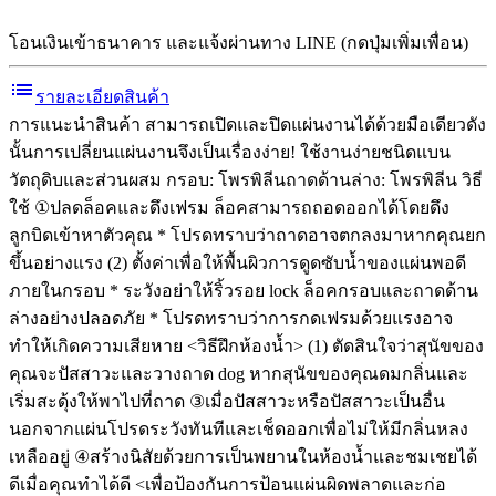
โอนเงินเข้าธนาคาร และแจ้งผ่านทาง LINE (กดปุ่มเพิ่มเพื่อน)
list
รายละเอียดสินค้า
การแนะนำสินค้า สามารถเปิดและปิดแผ่นงานได้ด้วยมือเดียวดัง
นั้นการเปลี่ยนแผ่นงานจึงเป็นเรื่องง่าย! ใช้งานง่ายชนิดแบน
วัตถุดิบและส่วนผสม กรอบ: โพรพิลีนถาดด้านล่าง: โพรพิลีน วิธี
ใช้ ①ปลดล็อคและดึงเฟรม ล็อคสามารถถอดออกได้โดยดึง
ลูกบิดเข้าหาตัวคุณ * โปรดทราบว่าถาดอาจตกลงมาหากคุณยก
ขึ้นอย่างแรง (2) ตั้งค่าเพื่อให้พื้นผิวการดูดซับน้ำของแผ่นพอดี
ภายในกรอบ * ระวังอย่าให้ริ้วรอย lock ล็อคกรอบและถาดด้าน
ล่างอย่างปลอดภัย * โปรดทราบว่าการกดเฟรมด้วยแรงอาจ
ทำให้เกิดความเสียหาย <วิธีฝึกห้องน้ำ> (1) ตัดสินใจว่าสุนัขของ
คุณจะปัสสาวะและวางถาด dog หากสุนัขของคุณดมกลิ่นและ
เริ่มสะดุ้งให้พาไปที่ถาด ③เมื่อปัสสาวะหรือปัสสาวะเป็นอื่น
นอกจากแผ่นโปรดระวังทันทีและเช็ดออกเพื่อไม่ให้มีกลิ่นหลง
เหลืออยู่ ④สร้างนิสัยด้วยการเป็นพยานในห้องน้ำและชมเชยได้
ดีเมื่อคุณทำได้ดี <เพื่อป้องกันการป้อนแผ่นผิดพลาดและก่อ