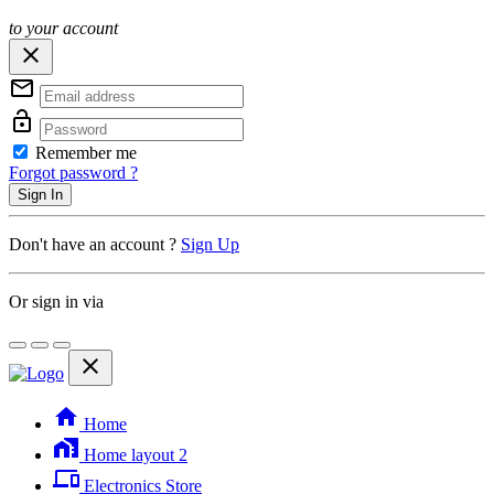
to your account
close
mail_outline
lock_open
Remember me
Forgot password ?
Sign In
Don't have an account ?
Sign Up
Or sign in via
close
home
Home
home_work
Home layout 2
phonelink
Electronics Store