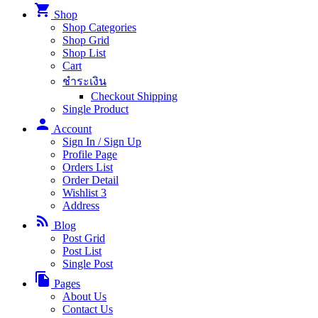
shopping_cart
Shop
Shop Categories
Shop Grid
Shop List
Cart
ชำระเงิน
Checkout Shipping
Single Product
person
Account
Sign In / Sign Up
Profile Page
Orders List
Order Detail
Wishlist
3
Address
rss_feed
Blog
Post Grid
Post List
Single Post
file_copy
Pages
About Us
Contact Us