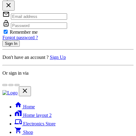
close
mail_outline
lock_open
Remember me
Forgot password ?
Sign In
Don't have an account ?
Sign Up
Or sign in via
close
home
Home
home_work
Home layout 2
phonelink
Electronics Store
shopping_cart
Shop