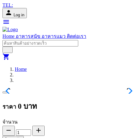
TEL:
person
Log in
menu
Home
อาหารสุนัข
อาหารแมว
ติดต่อเรา
shopping_cart
Home
chevron_left
chevron_right
keyboard_arrow_up
keyboard_arrow_down
0
บาท
ราคา
จำนวน
remove
add