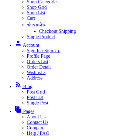
Shop Categories
Shop Grid
Shop List
Cart
ชำระเงิน
Checkout Shipping
Single Product
person
Account
Sign In / Sign Up
Profile Page
Orders List
Order Detail
Wishlist
3
Address
rss_feed
Blog
Post Grid
Post List
Single Post
file_copy
Pages
About Us
Contact Us
Compare
Help / FAQ