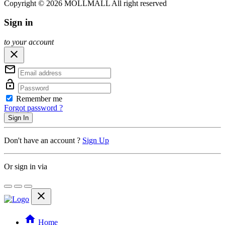
Copyright © 2026 MOLLMALL All right reserved
Sign in
to your account
close
mail_outline
lock_open
Remember me
Forgot password ?
Sign In
Don't have an account ?
Sign Up
Or sign in via
close
home
Home