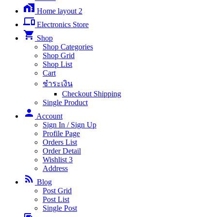
home_work
Home layout 2
phonelink
Electronics Store
shopping_cart
Shop
Shop Categories
Shop Grid
Shop List
Cart
ชำระเงิน
Checkout Shipping
Single Product
person
Account
Sign In / Sign Up
Profile Page
Orders List
Order Detail
Wishlist
3
Address
rss_feed
Blog
Post Grid
Post List
Single Post