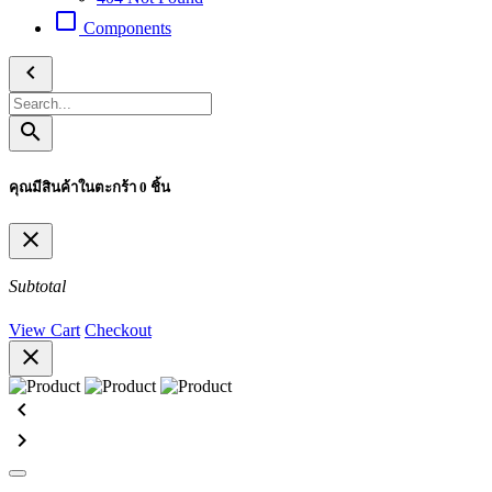
check_box_outline_blank
Components
chevron_left
search
คุณมีสินค้าในตะกร้า 0 ชิ้น
close
Subtotal
View Cart
Checkout
close
chevron_left
chevron_right