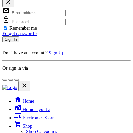
close
mail_outline
lock_open
Remember me
Forgot password ?
Sign In
Don't have an account ?
Sign Up
Or sign in via
close
home
Home
home_work
Home layout 2
phonelink
Electronics Store
shopping_cart
Shop
Shop Categories