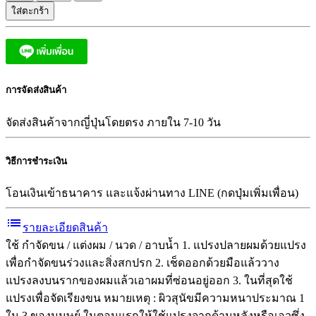
ใส่ตะกร้า
การจัดส่งสินค้า
จัดส่งสินค้าจากญี่ปุ่นโดยตรง ภายใน 7-10 วัน
วิธีการชำระเงิน
โอนเงินเข้าธนาคาร และแจ้งผ่านทาง LINE (กดปุ่มเพิ่มเพื่อน)
list
รายละเอียดสินค้า
ใช้ กำจัดขน / แต่งผม / นวด / อาบน้ำ 1. แปรงปลายผมด้วยแปรง
เพื่อกำจัดขนร่วงและสิ่งสกปรก 2. เช็ดออกด้วยมือแล้ววาง
แปรงลงบนรากของผมแล้วเอาผมที่ซ่อนอยู่ออก 3. ในที่สุดใช้
แปรงเพื่อจัดเรียงขน หมายเหตุ : ผิวสุนัขมีความหนาประมาณ 1
ใน 3 ของมนุษย์ ในตอนแรกให้ใช้แปรงจากด้านหลังหรือเอวซึ่ง