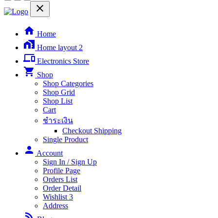
close
home
Home
home_work
Home layout 2
phonelink
Electronics Store
shopping_cart
Shop
Shop Categories
Shop Grid
Shop List
Cart
ชำระเงิน
Checkout Shipping
Single Product
person
Account
Sign In / Sign Up
Profile Page
Orders List
Order Detail
Wishlist
3
Address
rss_feed