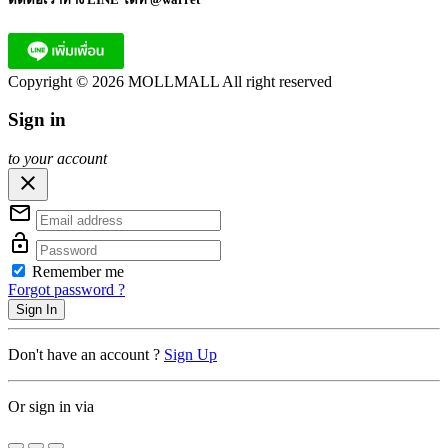
Copyright © 2026 MOLLMALL All right reserved
Sign in
to your account
close
mail_outline
lock_open
Remember me
Forgot password ?
Sign In
Don't have an account ?
Sign Up
Or sign in via