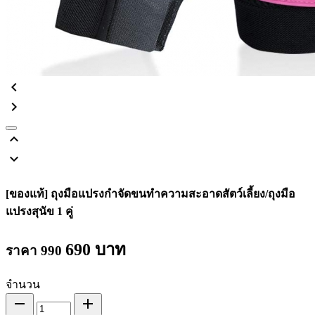
chevron_left
chevron_right
keyboard_arrow_up
keyboard_arrow_down
[ของแท้] ถุงมือแปรงกำจัดขนทำความสะอาดสัตว์เลี้ยง/ถุงมือ
แปรงสุนัข 1 คู่
690
บาท
ราคา
990
จำนวน
remove
add