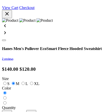
View Cart
Checkout
close
chevron_left
chevron_right
Hanes Men's Pullover EcoSmart Fleece Hooded Sweatshirt
2 reviews
$140.00
$120.00
Size
S
M
L
XL
Color
Quantity